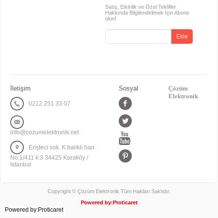
Satış, Etkinlik ve Özel Teklifler
Hakkında Bilgilendirilmek İçin Abone
olun!
İletişim
Sosyal
Çözüm
Elektronik
0212 251 33 07
info@cozumelektronik.net
Erişteci sok. K.balıklı han
No:1/411 k:3 34425 Karaköy /
Istanbul
Copyright © Çözüm Elektronik Tüm Hakları Saklıdır.
Powered by:
Proticaret
Powered by:Proticaret