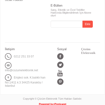
Gizlilik Politikası
E-Bülten
Satış, Etkinlik ve Özel Teklifler
Hakkında Bilgilendirilmek İçin Abone
olun!
İletişim
Sosyal
Çözüm
Elektronik
0212 251 33 07
info@cozumelektronik.net
Erişteci sok. K.balıklı han
No:1/411 k:3 34425 Karaköy /
Istanbul
Copyright © Çözüm Elektronik Tüm Hakları Saklıdır.
Powered by:
Proticaret