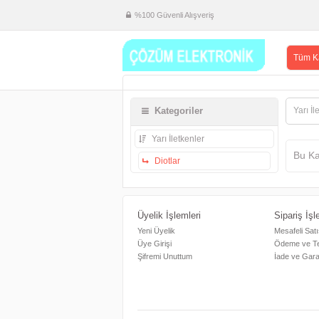
%100 Güvenli Alışveriş
Tüm Ka
Kategoriler
Yarı İl
Yarı İletkenler
Bu Ka
Diotlar
Üyelik İşlemleri
Sipariş İşl
Yeni Üyelik
Mesafeli Sat
Üye Girişi
Ödeme ve Te
Şifremi Unuttum
İade ve Garan