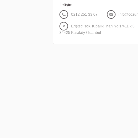
İletişim
0212 251 33 07
info@cozum
Erişteci sok. K.balıklı han No:1/411 k:3
34425 Karaköy / Istanbul
abercrombie
wien
mbt
wien
Polo
ralph
lauren
sale
pandora
wien
timberland
wien
oakley
sonnenbrillen
ray ban
sonnenbrillen
michael
kors