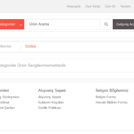
Anasayfa
Üye Girişi
Üye Ol
Yardım
tegoriler
Gelişmiş A
etkenler
Diotlar
tegoride Ürün Sergilenmemektedir.
emleri
Alışveriş Sepeti
İletişim Bİlgilerimiz
ış Sözleşmesi
Alışveriş Sepeti
İletişim Formu
slimat
Kullanım Koşulları
Havale Bildirim Formu
ti Şartları
Gizlilik Politikası