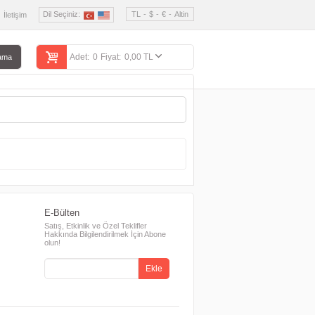
Dil Seçiniz:
TL
-
$
-
€
-
Altin
İletişim
Adet:
0
Fiyat:
0,00 TL
rama
E-Bülten
Satış, Etkinlik ve Özel Teklifler
Hakkında Bilgilendirilmek İçin Abone
olun!